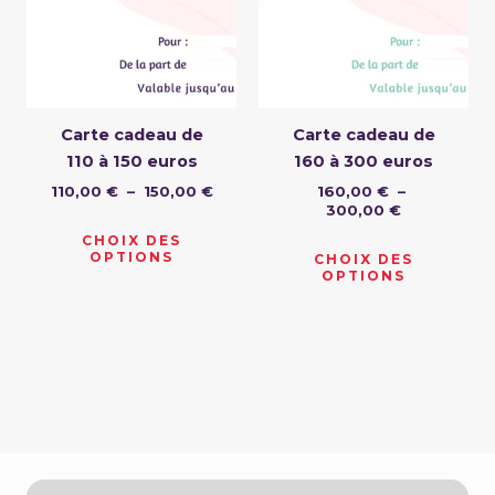
150,00 €
300,00 €
variations.
variat
Les
Les
options
optio
peuvent
peuv
être
être
Carte cadeau de
Carte cadeau de
choisies
chois
110 à 150 euros
160 à 300 euros
sur
sur
110,00
€
–
150,00
€
160,00
€
–
la
la
300,00
€
page
page
CHOIX DES
du
du
OPTIONS
CHOIX DES
OPTIONS
produit
produ