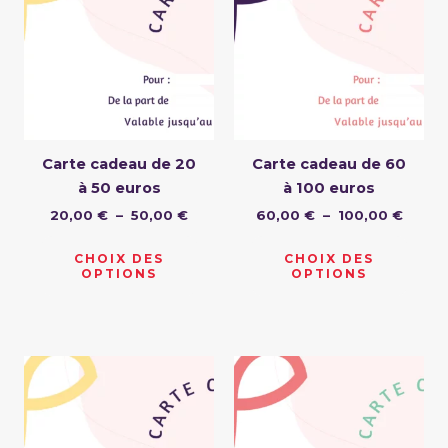
20,00 €
a
60,00
a
à
à
plusieurs
plusi
50,00 €
100,0
variations.
variat
Les
Les
options
optio
peuvent
peuv
être
être
Carte cadeau de 20
Carte cadeau de 60
choisies
chois
à 50 euros
à 100 euros
sur
sur
20,00
€
–
50,00
€
60,00
€
–
100,00
€
la
la
page
page
CHOIX DES
CHOIX DES
du
du
OPTIONS
OPTIONS
produit
produ
Plage
Plage
Ce
Ce
de
de
produit
produ
prix :
prix :
110,00 €
a
160,00 €
a
à
à
plusieurs
plusi