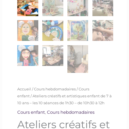
-
les
10
séances
de
1h30
-
de
10h30
à
12h
Accueil
/
Cours hebdomadaires
/
Cours
enfant
/ Ateliers créatifs et artistiques enfant de 7 à
10 ans – les 10 séances de 1h30 – de 10h30 à 12h
Cours enfant
,
Cours hebdomadaires
Ateliers créatifs et