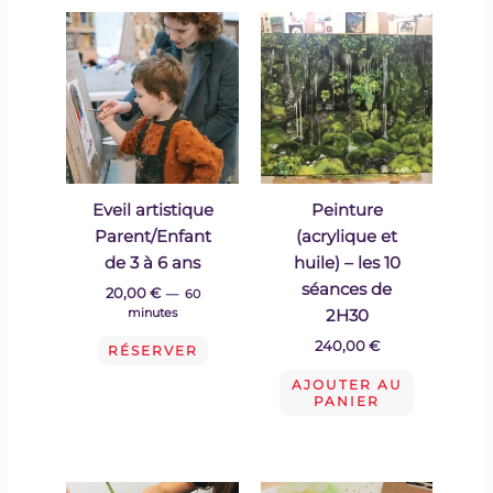
Eveil artistique
Peinture
Parent/Enfant
(acrylique et
de 3 à 6 ans
huile) – les 10
séances de
20,00
€
60
2H30
minutes
240,00
€
RÉSERVER
AJOUTER AU
PANIER