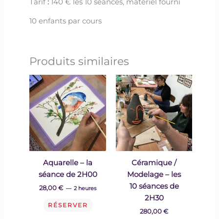
Tarif
:
140 € les 10 séances, matériel fourni
10 enfants par cours
Produits similaires
Aquarelle – la
Céramique /
séance de 2H00
Modelage – les
10 séances de
28,00
€
2 heures
2H30
RÉSERVER
280,00
€