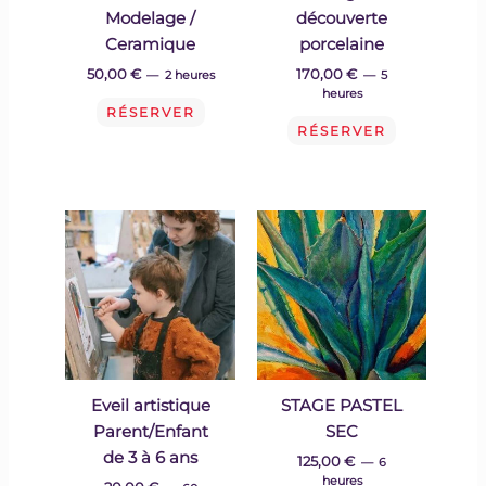
Modelage /
découverte
Ceramique
porcelaine
50,00
€
170,00
€
2 heures
5
heures
RÉSERVER
RÉSERVER
Eveil artistique
STAGE PASTEL
Parent/Enfant
SEC
de 3 à 6 ans
125,00
€
6
heures