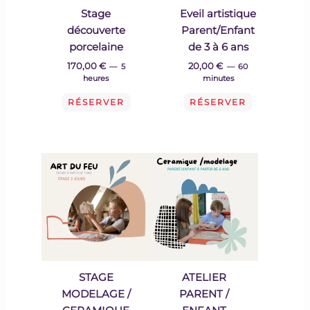
Stage
Eveil artistique
découverte
Parent/Enfant
porcelaine
de 3 à 6 ans
170,00
€
20,00
€
5
60
heures
minutes
RÉSERVER
RÉSERVER
STAGE
ATELIER
MODELAGE /
PARENT /