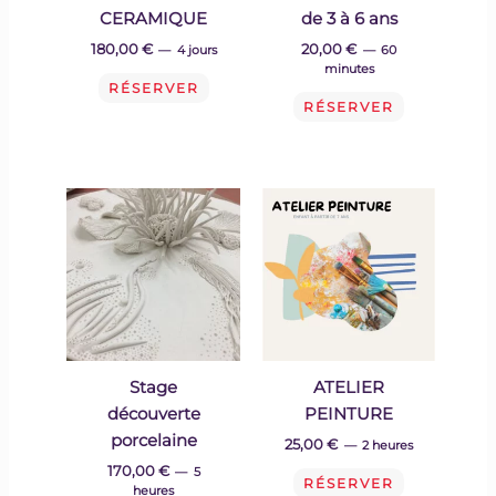
CERAMIQUE
de 3 à 6 ans
180,00
€
20,00
€
4 jours
60
minutes
RÉSERVER
RÉSERVER
Stage
ATELIER
découverte
PEINTURE
porcelaine
25,00
€
2 heures
170,00
€
5
RÉSERVER
heures