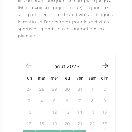
Ils passeront une journée complète jusqu’à
16h (prévoir son pique -nique). La journée
sera partagée entre des activités artistiques
le matin et l’après-midi pour les activités
sportives , grands jeux et animations en
plein air!
août
2026
lun
mar
mer
jeu
ven
sam
dim
27
28
29
30
31
1
2
3
4
5
6
7
8
9
10
11
12
13
14
15
16
17
18
19
20
21
22
23